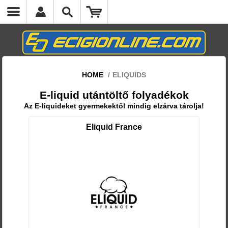
cs.headermenumobile.close
HOME
/
ELIQUIDS
E-liquid utántöltő folyadékok
Az E-liquideket gyermekektől mindig elzárva tárolja!
Eliquid France