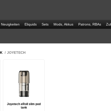
Neuigkeiten
Eliquids
Sets
Mods, Akkus
Patrons, RBAs
Zu
OK
/
JOYETECH
Joyetech eRoll slim pod
tank