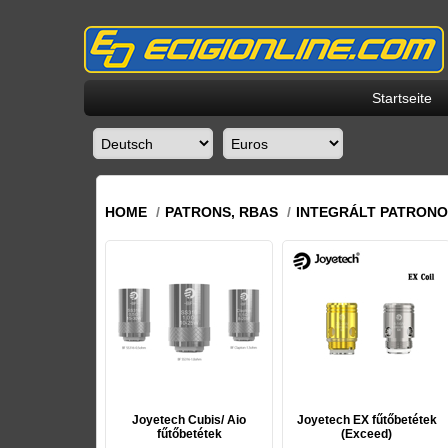
Startseite
HOME
/
PATRONS, RBAS
/
INTEGRÁLT PATRON
Joyetech Cubis/ Aio
Joyetech EX fűtőbetétek
fűtőbetétek
(Exceed)