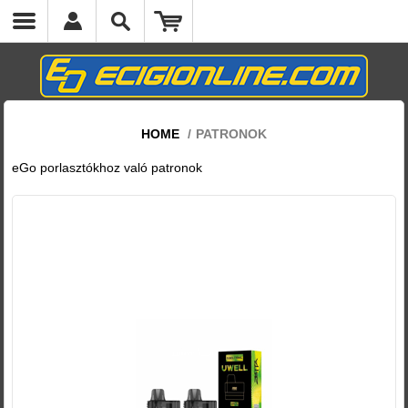
cs.headermenumobile.close
HOME
/
PATRONOK
eGo porlasztókhoz való patronok