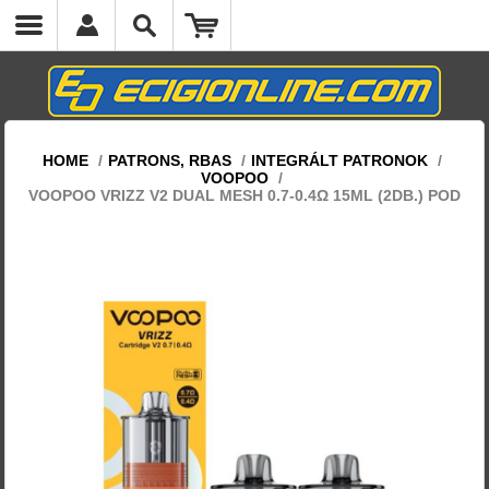
cs.headermenumobile.close
HOME
/
PATRONS, RBAS
/
INTEGRÁLT PATRONOK
/
VOOPOO
/
VOOPOO VRIZZ V2 DUAL MESH 0.7-0.4Ω 15ML (2DB.) POD