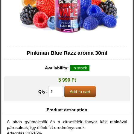
Pinkman Blue Razz aroma 30ml
Availability:
In stock
5 990 Ft
Qty:
Product description
A piros gyümölcsök és a citrusfélék fanyar kék málnával
párosulnak, így élénk ízt eredményeznek.
Adagolás: 10-15%